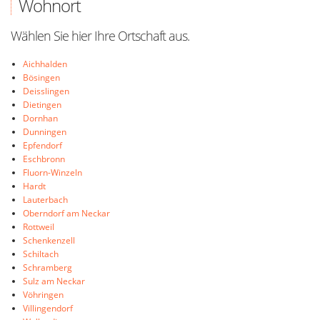
Wohnort
Wählen Sie hier Ihre Ortschaft aus.
Aichhalden
Bösingen
Deisslingen
Dietingen
Dornhan
Dunningen
Epfendorf
Eschbronn
Fluorn-Winzeln
Hardt
Lauterbach
Oberndorf am Neckar
Rottweil
Schenkenzell
Schiltach
Schramberg
Sulz am Neckar
Vöhringen
Villingendorf