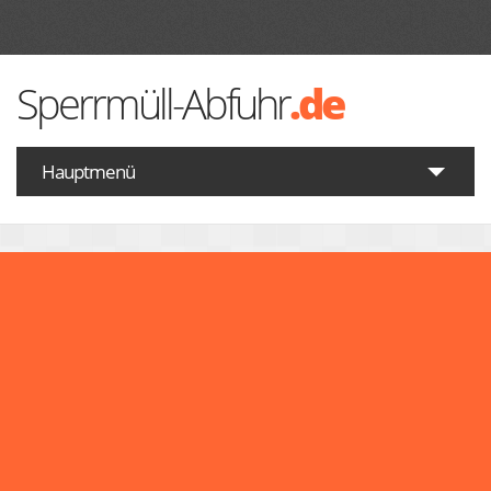
Sperrmüll-Abfuhr
.de
Hauptmenü
Startseite
Was gehört zum Sperrmüll
Wann ist Sperrmüll