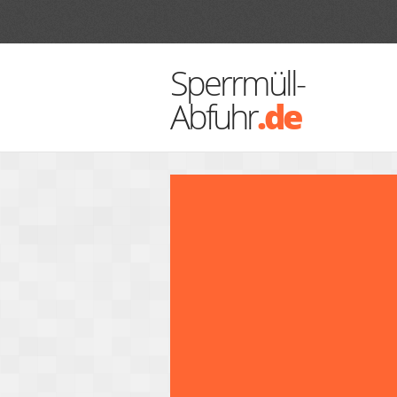
Sperrmüll-
Abfuhr
.de