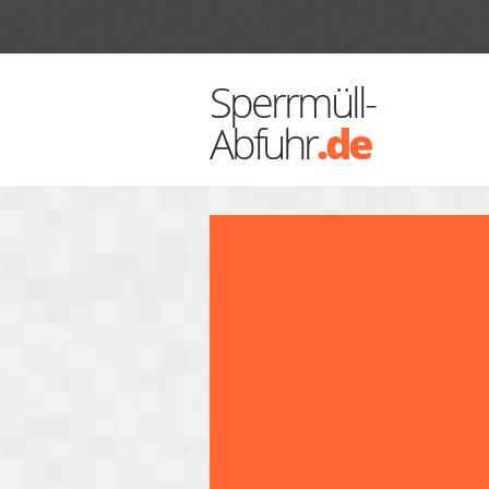
Sperrmüll-
Abfuhr
.de