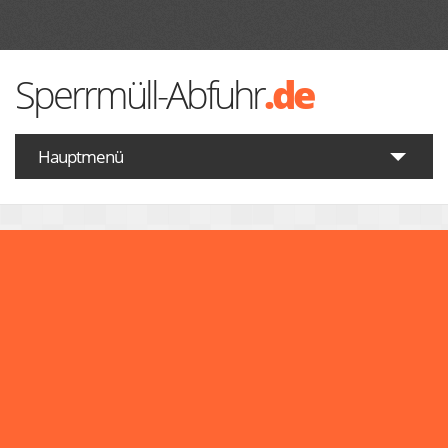
Sperrmüll-Abfuhr
.de
Hauptmenü
Startseite
Was gehört zum Sperrmüll
Wann ist Sperrmüll